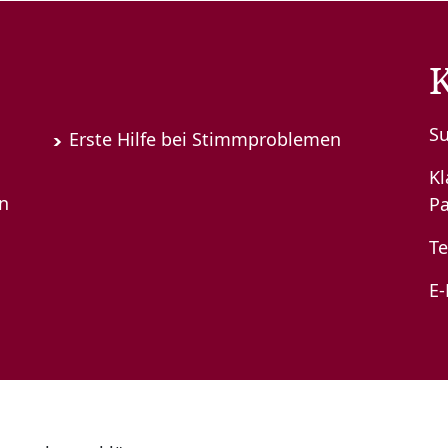
S
Erste Hilfe bei Stimmproblemen
K
en
Pa
Te
E-