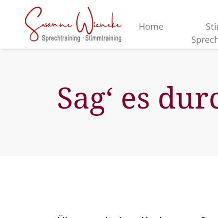
Home
St
Sprech
Sag‘ es du