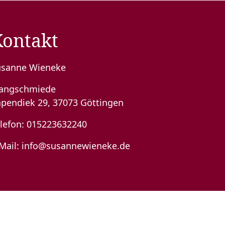
Kontakt
usanne Wieneke
langschmiede
pendiek 29, 37073 Göttingen
lefon:
015223632240
Mail:
info@susannewieneke.de