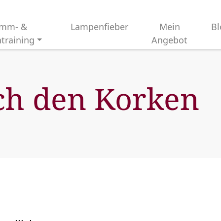
imm- &
Lampenfieber
Mein
Bl
training
Angebot
rch den Korken