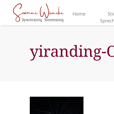
Home
St
Sprech
yiranding-