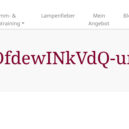
imm- &
Lampenfieber
Mein
Bl
training
Angebot
OfdewINkVdQ-u