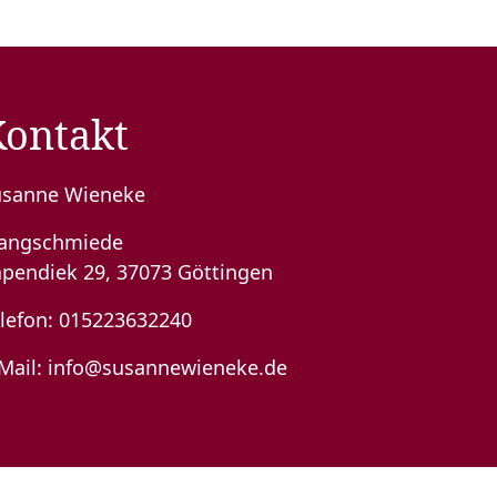
Kontakt
usanne Wieneke
langschmiede
pendiek 29, 37073 Göttingen
lefon:
015223632240
Mail:
info@susannewieneke.de