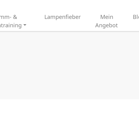
imm- &
Lampenfieber
Mein
Bl
training
Angebot