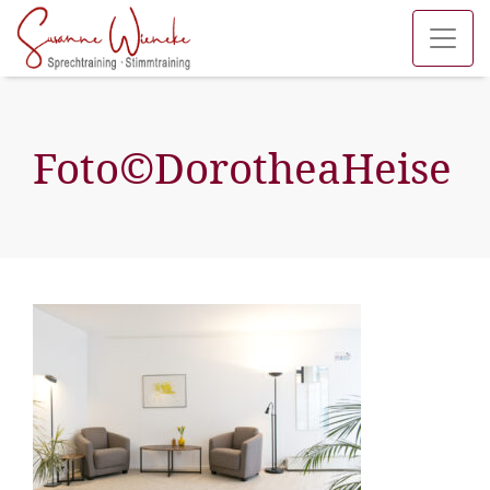
Foto©DorotheaHeise